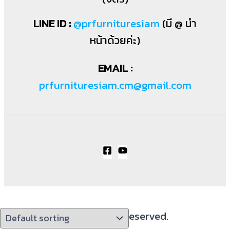
LINE ID :
@prfurnituresiam
(มี @ นำ
หน้าด้วยค่ะ)
EMAIL :
prfurnituresiam.cm@gmail.com
PRWoodWorks All Rights Reserved.