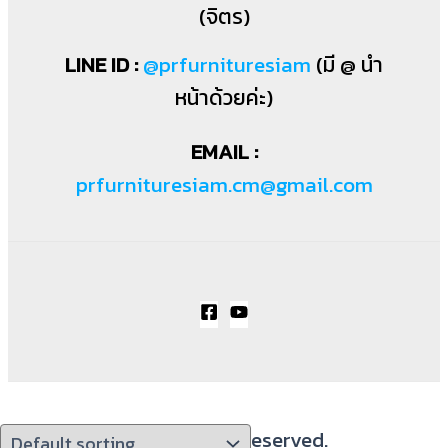
(จิตร)
LINE ID :
@prfurnituresiam
(มี @ นำ
หน้าด้วยค่ะ)
EMAIL :
prfurnituresiam.cm@gmail.com
PRWoodWorks All Rights Reserved.