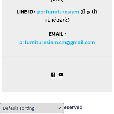
LINE ID :
@prfurnituresiam
(มี @ นำ
หน้าด้วยค่ะ)
EMAIL :
prfurnituresiam.cm@gmail.com
PRWoodWorks All Rights Reserved.