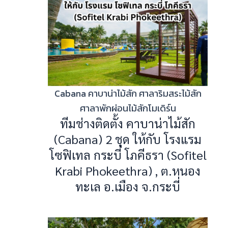
Cabana คาบาน่าไม้สัก ศาลาริมสระไม้สัก
ศาลาพักผ่อนไม้สักโมเดิร์น
ทีมช่างติดตั้ง คาบาน่าไม้สัก
(Cabana) 2 ชุด ให้กับ โรงแรม
โซฟิเทล กระบี่ โภคีธรา (Sofitel
Krabi Phokeethra) , ต.หนอง
ทะเล อ.เมือง จ.กระบี่