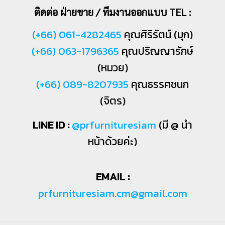
ติดต่อ ฝ่ายขาย / ทีมงานออกแบบ TEL :
(+66) 061-4282465
คุณศิริรัตน์ (มุก)
(+66) 063-1796365
คุณปริญญารักษ์
(หมวย)
(+66) 089-8207935
คุณธรรศชนก
(จิตร)
LINE ID :
@prfurnituresiam
(มี @ นำ
หน้าด้วยค่ะ)
EMAIL :
prfurnituresiam.cm@gmail.com