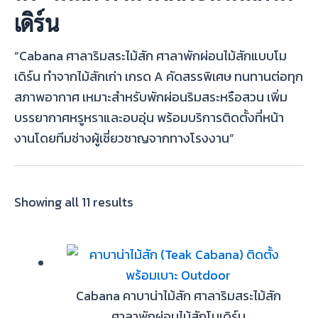
เดิร์น
“Cabana ศาลาริมสระไม้สัก ศาลาพักผ่อนไม้สักแบบโม
เดิร์น ทำจากไม้สักเก่า เกรด A คัดสรรพิเศษ ทนทานต่อทุก
สภาพอากาศ เหมาะสำหรับพักผ่อนริมสระหรือสวน เพิ่ม
บรรยากาศหรูหราและอบอุ่น พร้อมบริการติดตั้งที่หน้า
งานโดยทีมช่างผู้เชี่ยวชาญจากทางโรงงาน”
Showing all 11 results
Cabana คาบาน่าไม้สัก ศาลาริมสระไม้สัก
ศาลาพักผ่อนไม้สักโมเดิร์น