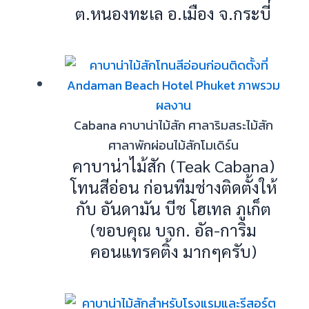
ต.หนองทะเล อ.เมือง จ.กระบี่
Cabana คาบาน่าไม้สัก ศาลาริมสระไม้สัก
ศาลาพักผ่อนไม้สักโมเดิร์น
คาบาน่าไม้สัก (Teak Cabana)
โทนสีอ่อน ก่อนทีมช่างติดตั้งให้
กับ อันดามัน บีช โฮเทล ภูเก็ต
(ขอบคุณ บจก. อัล-การิม
คอนแทรคติ้ง มากๆครับ)