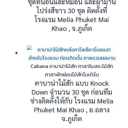
ชุดที่นอนและหมอน และผ้าม่าน
โปร่งสีขาว 30 ชุด ติดตั้งที่
โรงแรม Melia Phuket Mai
Khao , จ.ภูเก็ต
Cabana คาบาน่าไม้สัก ศาลาริมสระไม้สัก
ศาลาพักผ่อนไม้สักโมเดิร์น
คาบาน่าไม้สัก แบบ Knock
Down จำนวน 30 ชุด ก่อนทีม
ช่างติดตั้งให้กับ โรงแรม Melia
Phuket Mai Khao , อ.ถลาง
จ.ภูเก็ต