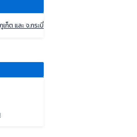
ภูเก็ต และ จ.กระบี่
ๆ