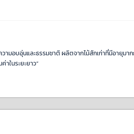
รความอบอุ่นและธรรมชาติ ผลิตจากไม้สักเก่าที่มีอายุม
ุ้มค่าในระยะยาว”