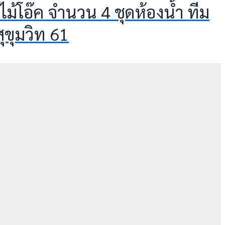
ิงค์ไม้โอ๊ค จำนวน 4 ชุดห้องน้ำ ทีม
ุขุมวิท 61