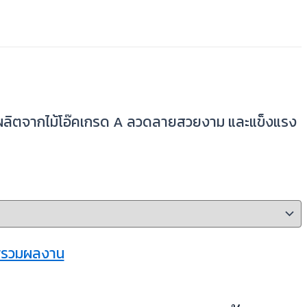
พาะ ผลิตจากไม้โอ๊คเกรด A ลวดลายสวยงาม และแข็งแรง