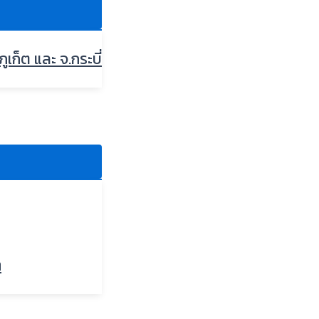
ภูเก็ต และ จ.กระบี่
ๆ